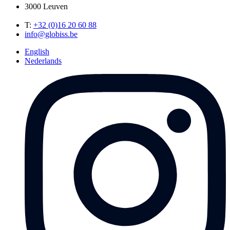
3000 Leuven
T:
+32 (0)16 20 60 88
info@globiss.be
English
Nederlands